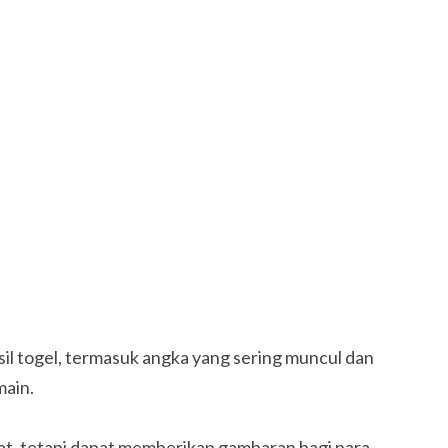
l togel, termasuk angka yang sering muncul dan
main.
urat, tetapi dapat memberikan gambaran bagi para