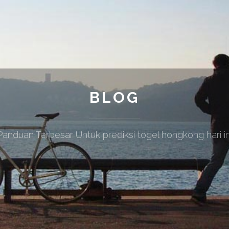
BLOG
Panduan Terbesar Untuk prediksi togel hongkong hari in