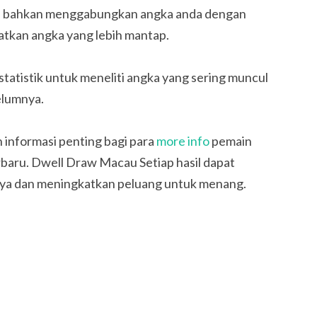
a bahkan menggabungkan angka anda dengan
apatkan angka yang lebih mantap.
tatistik untuk meneliti angka yang sering muncul
elumnya.
 informasi penting bagi para
more info
pemain
rbaru. Dwell Draw Macau Setiap hasil dapat
tnya dan meningkatkan peluang untuk menang.