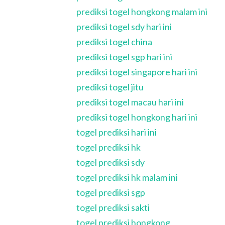
prediksi togel hongkong malam ini
prediksi togel sdy hari ini
prediksi togel china
prediksi togel sgp hari ini
prediksi togel singapore hari ini
prediksi togel jitu
prediksi togel macau hari ini
prediksi togel hongkong hari ini
togel prediksi hari ini
togel prediksi hk
togel prediksi sdy
togel prediksi hk malam ini
togel prediksi sgp
togel prediksi sakti
togel prediksi hongkong