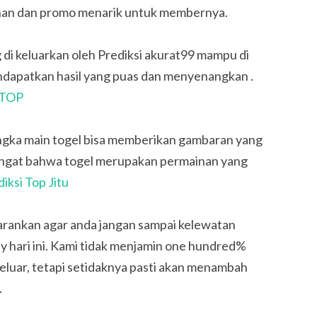
anan dan promo menarik untuk membernya.
g di keluarkan oleh Prediksi akurat99 mampu di
apatkan hasil yang puas dan menyenangkan .
 TOP
gka main togel bisa memberikan gambaran yang
 diingat bahwa togel merupakan permainan yang
iksi Top Jitu
arankan agar anda jangan sampai kelewatan
ey hari ini. Kami tidak menjamin one hundred%
eluar, tetapi setidaknya pasti akan menambah
.